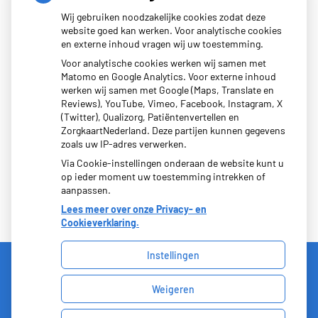
Herhaalrecepten
Wij gebruiken noodzakelijke cookies zodat deze
aanvragen
website goed kan werken. Voor analytische cookies
en externe inhoud vragen wij uw toestemming.
Vragen stellen
Voor analytische cookies werken wij samen met
Afspraken maken
Matomo en Google Analytics. Voor externe inhoud
Dossier bekijken
werken wij samen met Google (Maps, Translate en
Reviews), YouTube, Vimeo, Facebook, Instagram, X
op
Registeren
(Twitter), Qualizorg, Patiëntenvertellen en
patiëntenomgeving
ZorgkaartNederland. Deze partijen kunnen gegevens
Coöperatieve
zoals uw IP-adres verwerken.
Huisartsenpraktijk
Via Cookie-instellingen onderaan de website kunt u
H.A.
op ieder moment uw toestemming intrekken of
Bruijns,
aanpassen.
U.A.
Lees meer over onze Privacy- en
Cookieverklaring.
Instellingen
Weigeren
Uw Zorg Online
|
Beheer