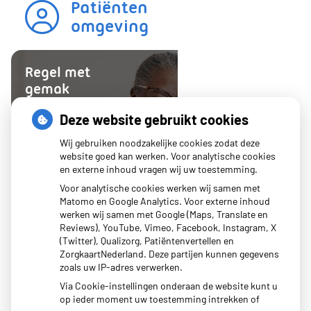
Patiënten
omgeving
Regel met
gemak
Uw Zorg
Deze website gebruikt cookies
online
Herhaalrecepten
Wij gebruiken noodzakelijke cookies zodat deze
aanvragen
website goed kan werken. Voor analytische cookies
en externe inhoud vragen wij uw toestemming.
Vragen stellen
Voor analytische cookies werken wij samen met
Afspraken maken
Matomo en Google Analytics. Voor externe inhoud
Dossier bekijken
werken wij samen met Google (Maps, Translate en
Reviews), YouTube, Vimeo, Facebook, Instagram, X
op
Registeren
(Twitter), Qualizorg, Patiëntenvertellen en
patiëntenomgeving
ZorgkaartNederland. Deze partijen kunnen gegevens
Coöperatieve
zoals uw IP-adres verwerken.
Huisartsenpraktijk
Via Cookie-instellingen onderaan de website kunt u
H.A.
op ieder moment uw toestemming intrekken of
Bruijns,